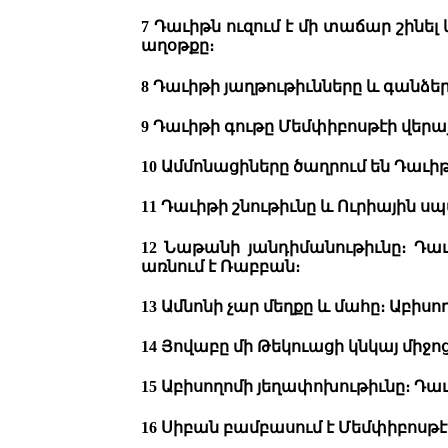
7 Դաւիթն ուզում է մի տաճար շինե
աղօթքը։
8 Դաւիթի յաղթութիւնները և գանձ
9 Դաւիթի գութը Մեմփիբոսթէի վերայ
10 Ամմոնացիները ծաղրում են Դաւ
11 Դաւիթի շնութիւնը և Ուրիային սպ
12 Նաթանի յանդիմանութիւնը։ Դաւ
առնում է Ռաբբան։
13 Ամնոնի չար մեղքը և մահը։ Աբիսո
14 Յովաբը մի Թեկուացի կնկայ միջո
15 Աբիսողոմի յեղափոխութիւնը։ Դա
16 Սիբան բամբասում է Մեմփիբոսթէի