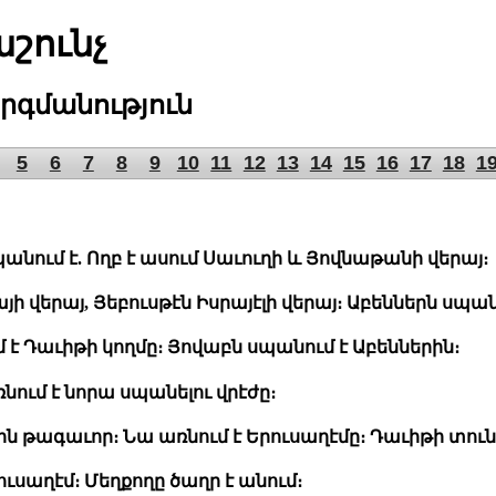
շունչ
րգմանություն
5
6
7
8
9
10
11
12
13
14
15
16
17
18
1
անում է. Ողբ է ասում Սաւուղի և Յովնաթանի վերայ։
ի վերայ, Յեբուսթէն Իսրայէլի վերայ։ Աբեններն սպանո
մ է Դաւիթի կողմը։ Յովաբն սպանում է Աբեններին։
նում է նորա սպանելու վրէժը։
թին թագաւոր։ Նա առնում է Երուսաղէմը։ Դաւիթի տուն
սաղէմ։ Մեղքողը ծաղր է անում։