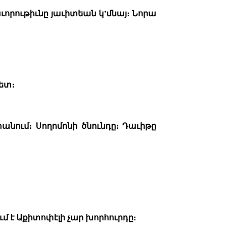
ւորութիւնը յաւիտեան կ’մնայ։ Նորա
ետ։
անում։ Սողոմոնի ծնունդը։ Դաւիթը
ւմ է Աքիտոփէլի չար խորհուրդը։