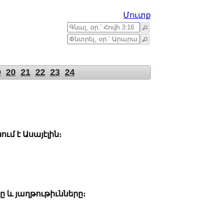
Մուտք
9
20
21
22
23
24
ւմ է Ասայէլին։
ը և յաղթութիւնները։