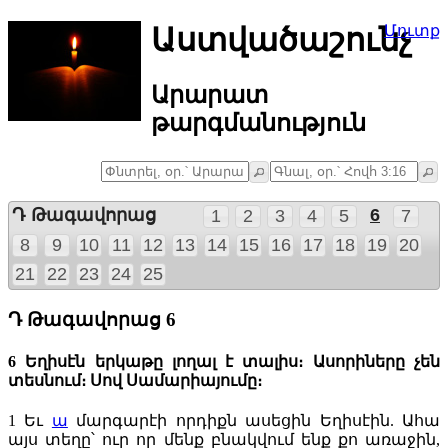
Աստվածաշունչ
Մուտք
Արարատ
թարգմանություն
Դ Թագավորաց
6
1
2
3
4
5
7
8
9
10
11
12
13
14
15
16
17
18
19
20
21
22
23
24
25
Դ Թագավորաց 6
6 Եղիսէն երկաթը լողալ է տալիս։ Ասորիները չեն
տեսնում։ Սով Սամարիայումը։
1
Եւ
ա
մարգարէի որդիքն ասեցին Եղիսէին. Ահա
այս տեղը՝ ուր որ մենք բնակվում ենք քո առաջին,