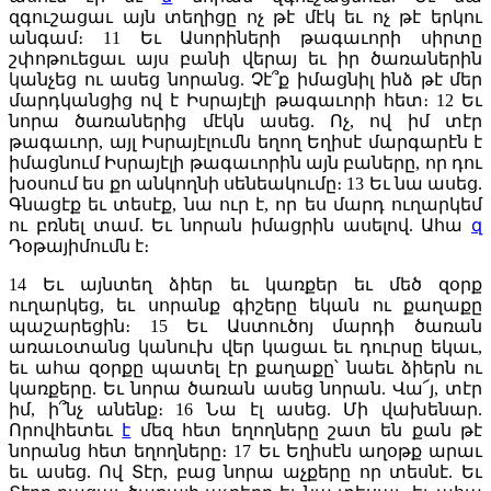
զգուշացաւ այն տեղիցը ոչ թէ մէկ եւ ոչ թէ երկու
անգամ։
11
Եւ Ասորիների թագաւորի սիրտը
շփոթուեցաւ այս բանի վերայ եւ իր ծառաներին
կանչեց ու ասեց նորանց. Չէ՞ք իմացնիլ ինձ թէ մեր
մարդկանցից ով է Իսրայէլի թագաւորի հետ։
12
Եւ
նորա ծառաներից մէկն ասեց. Ոչ, ով իմ տէր
թագաւոր, այլ Իսրայէլումն եղող Եղիսէ մարգարէն է
իմացնում Իսրայէլի թագաւորին այն բաները, որ դու
խօսում ես քո անկողնի սենեակումը։
13
Եւ նա ասեց.
Գնացէք եւ տեսէք, նա ուր է, որ ես մարդ ուղարկեմ
ու բռնել տամ. Եւ նորան իմացրին ասելով. Ահա
զ
Դօթայիմումն է։
14
Եւ այնտեղ ձիեր եւ կառքեր եւ մեծ զօրք
ուղարկեց, եւ սորանք գիշերը եկան ու քաղաքը
պաշարեցին։
15
Եւ Աստուծոյ մարդի ծառան
առաւօտանց կանուխ վեր կացաւ եւ դուրսը եկաւ,
եւ ահա զօրքը պատել էր քաղաքը՝ նաեւ ձիերն ու
կառքերը. Եւ նորա ծառան ասեց նորան. Վա՜յ, տէր
իմ, ի՞նչ անենք։
16
Նա էլ ասեց. Մի վախենար.
Որովհետեւ
է
մեզ հետ եղողները շատ են քան թէ
նորանց հետ եղողները։
17
Եւ Եղիսէն աղօթք արաւ
եւ ասեց. Ով Տէր, բաց նորա աչքերը որ տեսնէ. Եւ