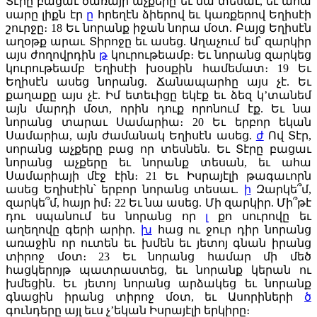
Տէրը բացաւ ծառայի աչքերը եւ նա տեսաւ, եւ ահա
սարը լիքն էր
ը
հրեղէն ձիերով եւ կառքերով Եղիսէի
շուրջը։
18
Եւ նորանք իջան նորա մօտ. Բայց Եղիսէն
աղօթք արաւ Տիրոջը եւ ասեց. Աղաչում եմ՝ զարկիր
այս ժողովրդին
թ
կուրութեամբ։ Եւ նորանց զարկեց
կուրութեամբ Եղիսէի խօսքին համեմատ։
19
Եւ
Եղիսէն ասեց նորանց. Ճանապարհը այս չէ. Եւ
քաղաքը այս չէ. Իմ ետեւիցը եկէք եւ ձեզ կ’տանեմ
այն մարդի մօտ, որին դուք որոնում էք. Եւ նա
նորանց տարաւ Սամարիա։
20
Եւ երբոր եկան
Սամարիա, այն ժամանակ Եղիսէն ասեց.
ժ
Ով Տէր,
սորանց աչքերը բաց որ տեսնեն. Եւ Տէրը բացաւ
նորանց աչքերը եւ նորանք տեսան, եւ ահա
Սամարիայի մէջ էին։
21
Եւ Իսրայէլի թագաւորն
ասեց Եղիսէին՝ երբոր նորանց տեսաւ.
ի
Զարկե՞մ,
զարկե՞մ, հայր իմ։
22
Եւ նա ասեց. Մի զարկիր. Մի՞թէ
դու սպանում ես նորանց որ
լ
քո սուրովը եւ
աղեղովը գերի արիր.
խ
հաց ու ջուր դիր նորանց
առաջին որ ուտեն եւ խմեն եւ յետոյ գնան իրանց
տիրոջ մօտ։
23
Եւ նորանց համար մի մեծ
հացկերոյթ պատրաստեց, եւ նորանք կերան ու
խմեցին. Եւ յետոյ նորանց արձակեց եւ նորանք
գնացին իրանց տիրոջ մօտ, եւ Ասորիների
ծ
գունդերը այլ եւս չ’եկան Իսրայէլի երկիրը։