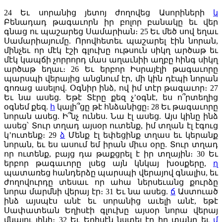
24
Եւ սորանից յետոյ ժողովեց Ասորիների
կ
Բենադադ թագաւորն իր բոլոր բանակը եւ վեր
գնաց ու պաշարեց Սամարիան։
25
Եւ մեծ սով եղաւ
Սամարիայումը. Որովհետեւ պաշարել էին նորան,
մինչեւ որ մէկ էշի գլուխը ութսուն սիկղ արծաթ եւ
մէկ կապճի չորրորդ մաս
աղաւնիի աղբը հինգ սիկղ
արծաթ եղաւ։
26
Եւ երբոր Իսրայէլի թագաւորը
պարսպի վերայից անցնում էր, մի կին դէպի նորան
գոռաց ասելով. Օգնիր ինձ, ով իմ տէր թագաւոր։
27
Եւ նա ասեց. Եթէ Տէրը քեզ չ’օգնէ, ես ո՞րտեղից
օգնեմ քեզ.
հ
կալի՞ցը թէ հնձանիցը։
28
Եւ թագաւորը
նորան ասեց. Ի՞նչ ունես. Նա էլ ասեց. Այս կինը ինձ
ասեց՝ Տուր տղադ այսօր ուտենք, իմ տղան էլ էգուց
կ’ուտենք։
29
ձ
Մենք էլ եփեցինք տղաս եւ կերանք
նորան, եւ ես ասում եմ իրան միւս օրը. Տուր տղադ
որ ուտենք, բայց դա թաքցրել է իր տղային։
30
Եւ
երբոր թագաւորը լսեց այն կնկայ խօսքերը,
ղ
պատառեց հանդերձը պարսպի վերայով գնալիս, եւ
ժողովուրդը տեսաւ որ ահա ներսեւանց քուրձը
նորա մարմնի վերայ էր։
31
Եւ նա ասեց.
ճ
Աստուած
ինձ այսպէս անէ եւ սորանից աւելի անէ, եթէ
Սափատեան Եղիսէի գլուխը այսօր նորա վերայ
մնալու լինի։
32
Եւ Եղիսէն նստել էր իր տանը եւ
մ