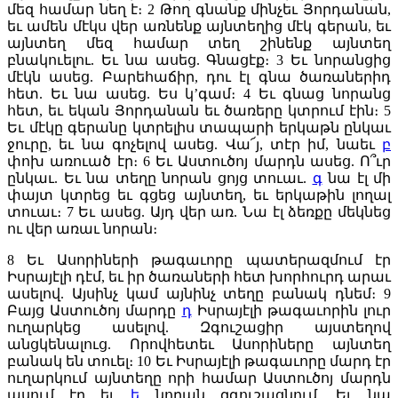
մեզ համար նեղ է։
2
Թող գնանք մինչեւ Յորդանան,
եւ ամեն մէկս վեր առնենք այնտեղից մէկ գերան, եւ
այնտեղ մեզ համար տեղ շինենք այնտեղ
բնակուելու. Եւ նա ասեց. Գնացէք։
3
Եւ նորանցից
մէկն ասեց. Բարեհաճիր, դու էլ գնա ծառաներիդ
հետ. Եւ նա ասեց. Ես կ’գամ։
4
Եւ գնաց նորանց
հետ, եւ եկան Յորդանան եւ ծառերը կտրում էին։
5
Եւ մէկը գերանը կտրելիս տապարի երկաթն ընկաւ
ջուրը, եւ նա գոչելով ասեց. Վա՜յ, տէր իմ, նաեւ
բ
փոխ առուած էր։
6
Եւ Աստուծոյ մարդն ասեց. Ո՞ւր
ընկաւ. Եւ նա տեղը նորան ցոյց տուաւ.
գ
նա էլ մի
փայտ կտրեց եւ գցեց այնտեղ, եւ երկաթին լողալ
տուաւ։
7
Եւ ասեց. Այդ վեր առ. Նա էլ ձեռքը մեկնեց
ու վեր առաւ նորան։
8
Եւ Ասորիների թագաւորը պատերազմում էր
Իսրայէլի դէմ, եւ իր ծառաների հետ խորհուրդ արաւ
ասելով. Այսինչ կամ այնինչ տեղը բանակ դնեմ։
9
Բայց Աստուծոյ մարդը
դ
Իսրայէլի թագաւորին լուր
ուղարկեց ասելով. Զգուշացիր այստեղով
անցկենալուց. Որովհետեւ Ասորիները այնտեղ
բանակ են տուել։
10
Եւ Իսրայէլի թագաւորը մարդ էր
ուղարկում այնտեղը որի համար Աստուծոյ մարդն
ասում էր եւ
ե
նորան զգուշացնում. Եւ նա