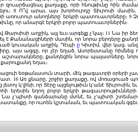
եր զուարճացեալ քաղաքը, որի հնութիւնը հին ժամ
ելու։
8
Ո՞վ արաւ այս խորհուրդը Տիւրոսի մասին
ի առուտուր անողները՝ երկրի պատուաւորները։
9
Զ
ւնը, որ անարգէ երկրի բոլոր պատուաւորներին։
ով Թարսիսի աղջիկ, այլ եւս
արգելք չ’կայ։
11
Նա իր ձեռ
ել է Քանանացիների մասին, որ նորա բերդերը քանդ
ուած կուսական աղջիկ. Դէպի
ը
Կիտիմ, վեր կաց, ան
րը, այս ազգը, որ չէր եղած, Ասորեստանը հիմնեց
ա աշտարակները, քանդեցին նորա պալատները, նո
ը քարուքանդ եղաւ։
’մոռացուի եօթանասուն տարի, մէկ թագաւորի օրերի չա
եմատ.
16
Առ քնարը, շրջիր քաղաքը, ով մոռացուած պո
յետոյ կ’լինի, որ Տէրը այցելութիւն կ’անէ Տիւրոսին
հի երեսին եղող բոլոր երկրի թագաւորութիւններ
. Նա չ’պիտի գանձարանը մտնէ, եւ չ’պիտի շտեմար
խատանքը, որ ուտեն կշտանան, եւ պատուական զգե