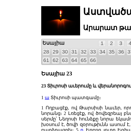
Աստվածա
Արարատ
թա
Եսայիա
1
2
3
28
29
30
31
32
33
34
35
36
3
61
62
63
64
65
66
Եսայիա 23
23 Տիւրոսի աւերումը և վերանորոգո
1
ա
Տիւրոսի պատգամը։
1
Ողբացէք, ով Թարսիսի նաւեր, որ
նորանց։
2
Լռեցէք, ով ծովեզրեայ բ
սերմը՝ Նեղոսի հունձքը նորա եկամ
խօսում է, ծովի զօրութիւնն ասում է
բարձրացրել։
5
դ
Երբոր լուրը Եգի