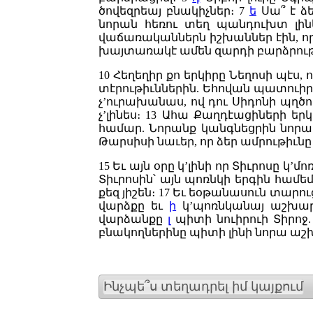
ծովեզրեայ բնակիչներ։
7
ե
Սա՞ է ձ
նորան հեռու տեղ պանդուխտ լին
վաճառականներն իշխաններ էին, որ
խայտառակէ ամեն զարդի բարձրութի
10
Հեղեղիր քո երկիրը Նեղոսի պէս, 
տէրութիւններին. Եհովան պատուիր
չ’ուրախանաս, ով դու Սիդոնի պղծ
չ’լինես։
13
Ահա Քաղդէացիների երկի
համար. Նորանք կանգնեցրին նոր
Թարսիսի նաւեր, որ ձեր ամրութիւն
15
Եւ այն օրը կ’լինի որ Տիւրոսը կ
Տիւրոսին՝ այն պոռնկի երգին համ
քեզ յիշեն։
17
Եւ եօթանասուն տարուց 
վարձքը եւ
ի
կ’պոռնկանայ աշխար
վարձանքը
լ
պիտի նուիրուի Տիրոջ
բնակողներինը պիտի լինի նորա աշ
Ինչպե՞ս տեղադրել իմ կայքում