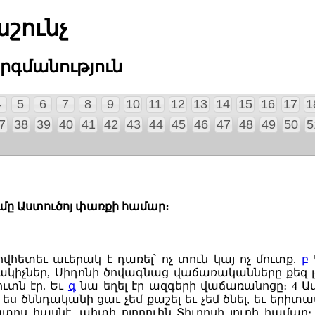
շունչ
րգմանություն
4
5
6
7
8
9
10
11
12
13
14
15
16
17
1
7
38
39
40
41
42
43
44
45
46
47
48
49
50
5
ւմը Աստուծոյ փառքի համար։
ովհետեւ աւերակ է դառել՝ ոչ տուն կայ ոչ մուտք.
բ
նակիչներ, Սիդոնի ծովագնաց վաճառականները քեզ լ
ուտն էր. Եւ
գ
նա եղել էր ազգերի վաճառանոցը։
4
Ամ
, ես ծննդականի ցաւ չեմ քաշել եւ չեմ ծնել, եւ երիտա
պտոս հասնէ, պիտի ոլորուին Տիւրոսի լուրի համար