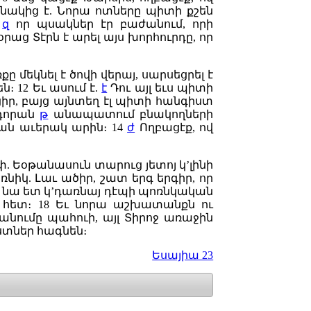
անակից է. Նորա ոտները պիտի քշեն
,
զ
որ պսակներ էր բաժանում, որի
օրաց Տէրն է արել այս խորհուրդը, որ
քը մեկնել է ծովի վերայ, սարսեցրել է
են։
12
Եւ ասում է.
է
Դու այլ եւս պիտի
ցիր, բայց այնտեղ էլ պիտի հանգիստ
 դորան
թ
անապատում բնակողների
րան աւերակ արին։
14
ժ
Ողբացէք, ով
փ. Եօթանասուն տարուց յետոյ կ’լինի
ռնիկ. Լաւ ածիր, շատ երգ երգիր, որ
, եւ նա ետ կ’դառնայ դէպի պոռնկական
ի հետ։
18
Եւ նորա աշխատանքն ու
անումը պահուի, այլ Տիրոջ առաջին
ստներ հագնեն։
Եսայիա 23