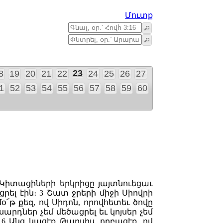
Մուտք
23
8
19
20
21
22
24
25
26
27
1
52
53
54
55
56
57
58
59
60
Կիտացիների երկրիցը յայտնուեցաւ
ցրել էին։
3
Շատ ջրերի միջի Սիովրի
օ՜թ քեզ, ով Սիդոն, որովհետեւ ծովը
սարդներ չեմ մեծացրել եւ կոյսեր չեմ
։
6
Անց կացէք Թարսիս, ողբացէք, ով