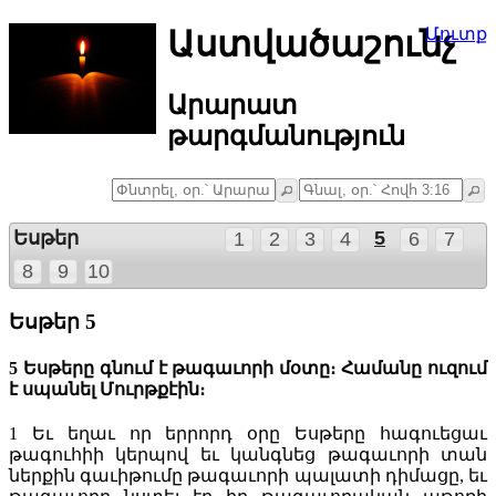
Աստվածաշունչ
Մուտք
Արարատ
թարգմանություն
Եսթեր
5
1
2
3
4
6
7
8
9
10
Եսթեր 5
5 Եսթերը գնում է թագաւորի մօտը։ Համանը ուզում
է սպանել Մուրթքէին։
1
Եւ եղաւ որ երրորդ օրը Եսթերը հագուեցաւ
թագուհիի կերպով եւ կանգնեց թագաւորի տան
ներքին գաւիթումը թագաւորի պալատի դիմացը, եւ