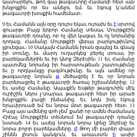
կատարելու, թող գայ թագաւորը Համանի հետ այն
խնջոյքին որ ես անելու եմ, եւ էգուց կ’անեմ
թագաւորի խօսքին համեմատ։
9
Եւ Համանն այն օրը դուրս եկաւ ուրախ եւ
է
սրտով
զուարթ։ Բայց երբոր Համանը տեսաւ Մուրթքէին
թագաւորի դռանը, որ ոչ վեր կացաւ եւ ոչ նորանից
դողաց, Համանը Մուրթքէի վերայ բարկութիւնով
լցուեցաւ։
10
Սակայն Համանն իրան զսպեց եւ գնաց
իր տունը, եւ մարդ ուղարկեց բերել տուաւ իր
բարեկամներին եւ իր կնոջ Զերէսին։
11
Եւ Համանը
պատմեց նորանց իր հարստութեան շատութիւնը
եւ
ը
որդկանցը բազմութիւնը, եւ այն ամենը որ
թագաւորը նորան
թ
մեծացրել է եւ որ նորան
բարձրացրել է թագաւորի ծառայ իշխաններից։
12
Եւ ասեց Համանը. Ապաքէն Եսթեր թագուհին մէկ
ուրիշին ներս չ’տարաւ թագաւորի հետ իր արած
խնջոյքին բացի ինձանից. Եւ նոյն իսկ էգուց
հրաւիրուած եմ ես նորա մօտ թագաւորի հետ։
13
Բայց այս ամենից գոհ չեմ՝ քանի որ ամեն ժամանակ
Հրէայ Մուրթքէին տեսնում եմ թագաւորի դռանը
նստած։
14
Եւ ասեց նորան նորա կինը Զերէսը եւ
նորա բոլոր բարեկամները.
ժ
Թող մի բարձր փայտ
շինեն յիսուն կանգուն, եւ առաւօտն
ի
ասիր