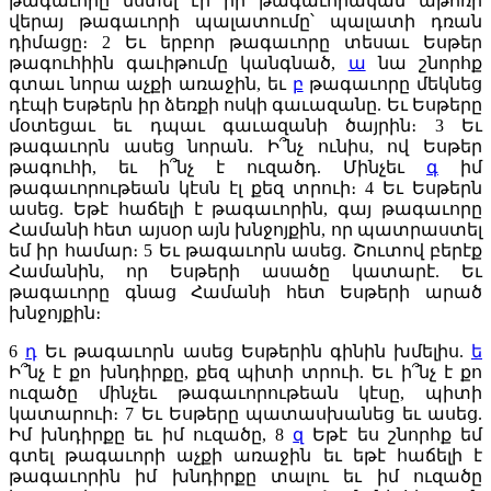
թագաւորը նստել էր իր թագաւորական աթոռի
վերայ թագաւորի պալատումը՝ պալատի դռան
դիմացը։
2
Եւ երբոր թագաւորը տեսաւ Եսթեր
թագուհիին գաւիթումը կանգնած,
ա
նա շնորհք
գտաւ նորա աչքի առաջին, եւ
բ
թագաւորը մեկնեց
դէպի Եսթերն իր ձեռքի ոսկի գաւազանը. Եւ Եսթերը
մօտեցաւ եւ դպաւ գաւազանի ծայրին։
3
Եւ
թագաւորն ասեց նորան. Ի՞նչ ունիս, ով Եսթեր
թագուհի, եւ ի՞նչ է ուզածդ. Մինչեւ
գ
իմ
թագաւորութեան կէսն էլ քեզ տրուի։
4
Եւ Եսթերն
ասեց. Եթէ հաճելի է թագաւորին, գայ թագաւորը
Համանի հետ այսօր այն խնջոյքին, որ պատրաստել
եմ իր համար։
5
Եւ թագաւորն ասեց. Շուտով բերէք
Համանին, որ Եսթերի ասածը կատարէ. Եւ
թագաւորը գնաց Համանի հետ Եսթերի արած
խնջոյքին։
6
դ
Եւ թագաւորն ասեց Եսթերին գինին խմելիս.
ե
Ի՞նչ է քո խնդիրքը, քեզ պիտի տրուի. Եւ ի՞նչ է քո
ուզածը մինչեւ թագաւորութեան կէսը, պիտի
կատարուի։
7
Եւ Եսթերը պատասխանեց եւ ասեց.
Իմ խնդիրքը եւ իմ ուզածը,
8
զ
Եթէ ես շնորհք եմ
գտել թագաւորի աչքի առաջին եւ եթէ հաճելի է
թագաւորին իմ խնդիրքը տալու եւ իմ ուզածը