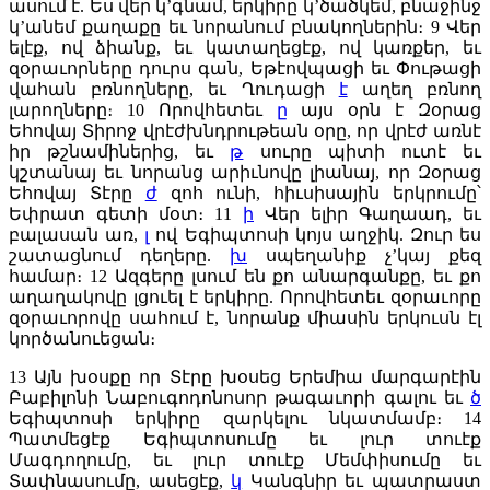
ասում է. Ես վեր կ’գնամ, երկիրը կ’ծածկեմ, բնաջինջ
կ’անեմ քաղաքը եւ նորանում բնակողներին։
9
Վեր
ելէք, ով ձիանք, եւ կատաղեցէք, ով կառքեր, եւ
զօրաւորները դուրս գան, Եթէովպացի եւ Փութացի
վահան բռնողները, եւ Ղուդացի
է
աղեղ բռնող
լարողները։
10
Որովհետեւ
ը
այս օրն է Զօրաց
Եհովայ Տիրոջ վրէժխնդրութեան օրը, որ վրէժ առնէ
իր թշնամիներից, եւ
թ
սուրը պիտի ուտէ եւ
կշտանայ եւ նորանց արիւնովը լիանայ, որ Զօրաց
Եհովայ Տէրը
ժ
զոհ ունի, հիւսիսային երկրումը՝
Եփրատ գետի մօտ։
11
ի
Վեր ելիր Գաղաադ, եւ
բալասան առ,
լ
ով Եգիպտոսի կոյս աղջիկ. Զուր ես
շատացնում դեղերը.
խ
սպեղանիք չ’կայ քեզ
համար։
12
Ազգերը լսում են քո անարգանքը, եւ քո
աղաղակովը լցուել է երկիրը. Որովհետեւ զօրաւորը
զօրաւորովը սահում է, նորանք միասին երկուսն էլ
կործանուեցան։
13
Այն խօսքը որ Տէրը խօսեց Երեմիա մարգարէին
Բաբիլոնի Նաբուգոդոնոսոր թագաւորի գալու եւ
ծ
Եգիպտոսի երկիրը զարկելու նկատմամբ։
14
Պատմեցէք Եգիպտոսումը եւ լուր տուէք
Մագդողումը, եւ լուր տուէք Մեմփիսումը եւ
Տափնասումը, ասեցէք,
կ
Կանգնիր եւ պատրաստ