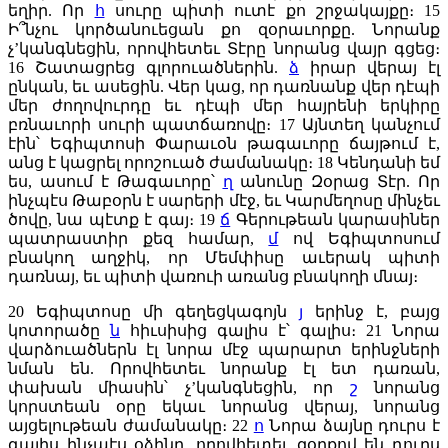
եղիր. Որ
հ
սուրը պիտի ուտէ քո շրջակայքը։
15
Ի՞նչու կործանուեցան քո զօրաւորքը. Նորանք
չ’կանգնեցին, որովհետեւ Տէրը նորանց վայր գցեց։
16
Շատացրեց գլորուածներին.
ձ
իրար վերայ էլ
ընկան, եւ ասեցին. Վեր կաց, որ դառնանք վեր դէպի
մեր ժողովուրդը եւ դէպի մեր հայրենի երկիրը
բռնաւորի սուրի պատճառովը։
17
Այնտեղ կանչում
էին՝ Եգիպտոսի Փարաւօն թագաւորը ճայթում է,
անց է կացրել որոշուած ժամանակը։
18
Կենդանի եմ
ես, ասում է Թագաւորը՝
ղ
անունը Զօրաց Տէր. Որ
ինչպէս Թաբօրն է սարերի մէջ, եւ Կարմեղոսը մինչեւ
ծովը, նա պէտք է գայ։
19
ճ
Գերութեան կարասիներ
պատրաստիր քեզ համար,
մ
ով Եգիպտոսում
բնակող աղջիկ, որ Մեմփիսը աւերակ պիտի
դառնայ, եւ պիտի վառուի առանց բնակողի մնայ։
20
Եգիպտոսը մի գեղեցկագոյն
յ
երինջ է, բայց
կոտորածը
ն
հիւսիսից գալիս է՝ գալիս։
21
Նորա
վարձուածներն էլ նորա մէջ պարարտ երինջների
նման են. Որովհետեւ նորանք էլ ետ դառան,
փախան միասին՝ չ’կանգնեցին, որ
շ
նորանց
կորստեան օրը եկաւ նորանց վերայ, նորանց
այցելութեան ժամանակը։
22
ո
Նորա ձայնը դուրս է
գալիս ինչպէս օձինը, որովհետեւ զօրքով են դուրս