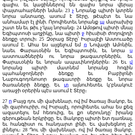
գալիս, եւ կացիններով են գալիս նորա վերայ
փայտահարների նման։
23
չ
Նորանք պիտի կտրեն
նորա անտառը, ասում է Տէրը, թէպէտ եւ նա
անհամար էլ լինի. Որովհետեւ նորանք
պ
մարախից
շատ են եւ թիւ չ’կայ նորանց։
24
Ամօթով պիտի մնայ
Եգիպտոսի աղջիկը, նա պիտի
ջ
հիւսիսի ժողովրդի
ձեռքը տրուի։
25
Զօրաց Տէրը՝ Իսրայէլի Աստուածը
ասում է. Ահա ես այցելում եմ
ռ
Նովացի Ամոնին,
նաեւ Փարաւօնին եւ Եգիպտոսին, եւ նորա
ս
աստուածներին ու նորա թագաւորներին, եւ
Փարաւօնին եւ նորան ապաւինողներին։
26
Եւ
վ
նորանց պիտի մատնեմ նորանց հոգին
պահանջողների ձեռքը եւ Բաբիլոնի
Նաբուգոդոնոսոր թագաւորի ձեռքը եւ նորա
ծառաների ձեռքը. Եւ
տ
այնուհետեւ կ’բնակուէ
առաջի օրերին պէս ասում է Տէրը։
27
ր
Բայց դու մի վախենար, ով իմ ծառայ Յակոբ, եւ
մի զարհուրիր, ով Իսրայէլ, որովհետեւ ահա ես քեզ
ազատելու եմ հեռուից, եւ քո սերունդը՝ իրանց
գերութեան երկրիցը. Եւ Յակոբը պիտի ետ դառնայ,
եւ հանգիստ ու հանդարտ լինի. Եւ վախեցնող չէ
լինելու։
28
Դու մի վախենար, ով իմ ծառայ Յակոբ,