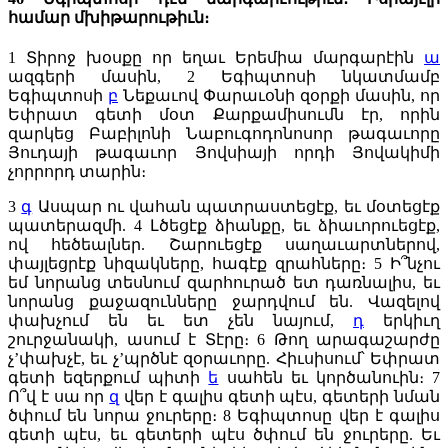
համար մխիթարութիւն։
1
Տիրոջ խօսքը որ եղաւ Երեմիա մարգարէին
ա
ազգերի մասին,
2
Եգիպտոսի նկատմամբ
Եգիպտոսի
բ
Նեքաւով Փարաւօնի զօրքի մասին, որ
Եփրատ գետի մօտ Քարքամիսումն էր, որին
զարկեց Բաբիլոնի Նաբուգոդոնոսոր թագաւորը
Յուդայի թագաւոր Յովսիայի որդի Յովակիմի
չորրորդ տարին։
3
գ
Ասպար ու վահան պատրաստեցէք, եւ մօտեցէք
պատերազմի.
4
Լծեցէք ձիանքը, եւ ձիաւորուեցէք,
ով հեծեալներ. Շարուեցէք սաղաւարտներով,
փայլեցրէք նիզակները, հագէք զրահները։
5
Ի՞նչու
եմ նորանց տեսնում զարհուրած ետ դառնալիս, եւ
նորանց քաջազունները ջարդվում են. Վազելով
փախչում են եւ ետ չեն նայում,
դ
երկիւղ
շուրջանակի, ասում է Տէրը։
6
Թող արագաշարժը
չ’փախչէ, եւ չ’պրծնէ զօրաւորը. Հիւսիսում՝ Եփրատ
գետի եզերքում պիտի
ե
սահեն եւ կործանուին։
7
Ո՞վ է սա որ
զ
վեր է գալիս գետի պէս, գետերի նման
ծփում են նորա ջուրերը։
8
Եգիպտոսը վեր է գալիս
գետի պէս, եւ գետերի պէս ծփում են ջուրերը. Եւ