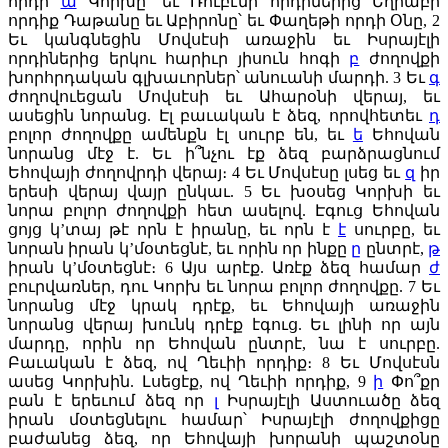
որդի
ա
Կորխը՝ եւ Ռուբէնի որդիներից Եղիաբի
որդիք Դաթանը եւ Աբիրոնը՝ եւ Փաղեթի որդի Օնը,
2
Եւ կանգնեցին Մովսէսի առաջին եւ Իսրայէլի
որդիներից երկու հարիւր յիսուն հոգի
բ
ժողովքի
խորհրդական գլխաւորներ՝ անուանի մարդի.
3
Եւ
գ
ժողովուեցան Մովսէսի եւ Ահարօնի վերայ, եւ
ասեցին նորանց. Էլ բաւական է ձեզ, որովհետեւ
դ
բոլոր ժողովքը ամենքն էլ սուրբ են, եւ
ե
Եհովան
նորանց մէջ է. Եւ ի՞նչու էք ձեզ բարձրացնում
Եհովայի ժողովրդի վերայ։
4
Եւ Մովսէսը լսեց եւ
զ
իր
երեսի վերայ վայր ընկաւ.
5
Եւ խօսեց Կորխի եւ
նորա բոլոր ժողովքի հետ ասելով. Էգուց Եհովան
ցոյց կ’տայ թէ որն է իրանը, եւ որն է
է
սուրբը, եւ
նորան իրան կ’մօտեցնէ, եւ որին որ ինքը
ը
ընտրէ,
թ
իրան կ’մօտեցնէ։
6
Այս արէք. Առէք ձեզ համար
ժ
բուրվառներ, դու Կորխ եւ նորա բոլոր ժողովքը.
7
Եւ
նորանց մէջ կրակ դրէք, եւ Եհովայի առաջին
նորանց վերայ խունկ դրէք էգուց. Եւ լինի որ այն
մարդը, որին որ Եհովան ընտրէ, նա է սուրբը.
Բաւական է ձեզ, ով Ղեւիի որդիք։
8
Եւ Մովսէսն
ասեց Կորխին. Լսեցէք, ով Ղեւիի որդիք,
9
ի
Փո՞քր
բան է երեւում ձեզ որ
լ
Իսրայէլի Աստուածը ձեզ
իրան մօտեցնելու համար՝ Իսրայէլի ժողովքիցը
բաժանեց ձեզ, որ Եհովայի խորանի պաշտօնը