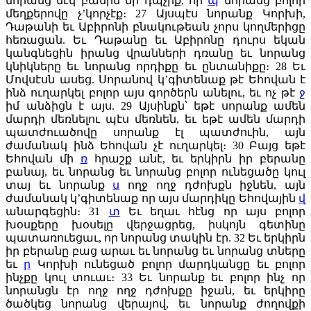
նորանց մէկ բանին մի դպչիք, որ
պ
նորանց բոլոր
մեղքերովը չ’կորչէք։
27
Այսպէս նորանք Կորխի,
Դաթանի եւ Աբիրոնի բնակութեան չորս կողմերիցը
հեռացան. Եւ Դաթանը եւ Աբիրոնը դուրս եկան
կանգնեցին իրանց վրանների դռանը եւ նորանց
կնիկները եւ նորանց որդիքը եւ ընտանիքը։
28
Եւ
Մովսէսն ասեց. Սորանով կ’գիտենաք թէ Եհովան է
ինձ ուղարկել բոլոր այս գործերն անելու, եւ ոչ թէ
ջ
իմ անձիցն է այս.
29
Այսինքն՝ եթէ սորանք ամեն
մարդի մեռնելու պէս մեռնեն, եւ եթէ ամեն մարդի
պատժուածովը սորանք էլ պատժուին, այն
ժամանակ ինձ Եհովան չէ ուղարկել։
30
Բայց եթէ
Եհովան մի
ռ
հրաշք անէ, եւ երկիրն իր բերանը
բանայ, եւ նորանց եւ նորանց բոլոր ունեցածը կուլ
տայ եւ նորանք
ս
ողջ ողջ դժոխքն իջնեն, այն
ժամանակ կ’գիտենաք որ այս մարդիկը Եհովային
վ
անարգեցին։
31
տ
Եւ եղաւ հէնց որ այս բոլոր
խօսքերը խօսելը վերջացրեց, իսկոյն գետինը
պատառուեցաւ, որ նորանց տակին էր.
32
Եւ երկիրն
իր բերանը բաց արաւ եւ նորանց եւ նորանց տները
եւ
ր
Կորխի ունեցած բոլոր մարդկանցը եւ բոլոր
ինչքը կուլ տուաւ։
33
Եւ նորանք եւ բոլոր ինչ որ
նորանցն էր ողջ ողջ դժոխքը իջան, եւ երկիրը
ծածկեց նորանց վերայով, եւ նորանք ժողովքի