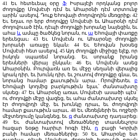
41
Եւ հետեւեալ օրը
ֆ
Իսրայէլի որդկանց բոլոր
ժողովքը Մովսէսի դէմ եւ Ահարօնի դէմ տրտունջ
արին՝ ասելով. Դուք Եհովայի ժողովրդին մեռցրիք։
42
Եւ եղաւ որ երբ ժողովքը Մովսէսի եւ Ահարօնի դէմ
ժողովուած էին, դէպի ժողովքի խորանը նայեցին, եւ
ահա
և
ամպը ծածկեց նորան, ու
ա
Եհովայի փառքը
երեւեցաւ։
43
Եւ Մովսէսն ու Ահարօնը ժողովքի
խորանի առաջը եկան։
44
Եւ Եհովան խօսեց
Մովսէսի հետ ասելով.
45
Այդ ժողովքի միջիցը ելէք, որ
իսկոյն սպառեմ նորանց. Եւ սորանք իրանց
երեսների վերայ ընկան։
46
Եւ Մովսէսն ասեց
Ահարօնին. Բուրվառն առ եւ մէջը սեղանի վերայից
կրակ դիր, եւ խունկ դիր, եւ շուտով ժողովքը գնա, եւ
նորանց համար քաւութիւն արա. Որովհետեւ
բ
Եհովայի կողմից բարկութիւն ելաւ՝ ժանտախտը
սկսեց։
47
Եւ Ահարօնը առաւ Մովսէսի ասածի պէս՝
ու ժողովքի մէջը վազեց, եւ ահա ժանտախտը սկսել
էր ժողովրդի մէջ, եւ խունկը դրաւ, եւ ժողովրդի
համար քաւութիւն արաւ.
48
Եւ մեռելների եւ ողջերի
մէջտեղումը կանգնեց, եւ
գ
ժանտախտը դադարեց։
49
Եւ ժանտախտով մեռածները տասնեւչորս
հազար եօթը հարիւր հոգի էին,
դ
բացի Կորխի
բանի համար մեռածներից։
50
Եւ Ահարօնը ետ
դարձաւ դէպի Մովսէսը ժողովքի խորանի դռան