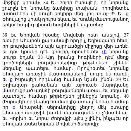
միջիցը կորան։
34
Եւ բոլոր Իսրայէլը, որ նորանց
շուրջն էր, նորանց ձայնիցը փախան, որովհետեւ
ասում էին մի գուցէ երկիրը մեզ կուլ տայ։
35
Եւ
ց
Եհովայից կրակ դուրս եկաւ, եւ խունկ մատուցանող
երկու հարիւր յիսուն հոգիներին սպառեց։
36
Եւ Եհովան խօսեց Մովսէսի հետ ասելով.
37
Խօսիր Ահարօն քահանայի որդի
ւ
Եղիազարի հետ,
որ բուրվառներն այն այրուածքի միջիցը վեր առնէ,
եւ դու կրակը դէն ցրուիր, որովհետեւ
փ
նորանք
սուրբ եղան։
38
Այդ իրանց հոգիների դէմ մեղք
գործողների բուրվառներիցը թիթեղներ շինեն՝
սեղանը պատելու համար. Որովհետեւ նորանք
Եհովայի առաջին մատուցանելով՝ սուրբ են դառել
եւ
ք
Իսրայէլի որդկանց համար նշան լինեն։
39
Եւ
Եղիազար քահանան այն այրուած մարդկանց
մատուցրած պղնձի բուրվառներն առաւ, եւ սեղանը
պատելու համար թիթեղներ շինեցին նորանց.
40
(Իսրայէլի որդկանց համար յիշատակ՝ նորա համար
որ
օ
Ահարօնի սերունդիցը չեղող մէկ օտարը
Եհովայի առաջին խունկ մատուցանելու չ’մօտենայ,
եւ Կորխի եւ նորա ժողովքի պէս չ’լինի), ինչպէս որ
Եհովան ասեց նորան Մովսէսի ձեռքովը։