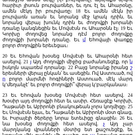
հարիւր յիսուն բուրվառներ, եւ դու էլ եւ Ահարօնը,
ամեն մէկդ իր բուրվառը։
18
Եւ ամեն մէկն իր
բուրվառն առան եւ նորանց մէջ կրակ դրին, եւ
նորանց վերայ խունկ դրին եւ ժողովքի խորանի
դռանը կանգնեցին եւ Մովսէսն ու Ահարօնն էլ։
19
Եւ
Կորխը ժողովեց նորանց դէմ բոլոր ժողովքը
ժողովքի խորանի դռանը. Եւ
մ
Եհովայի փառքը
բոլոր ժողովքին երեւեցաւ։
20
Եւ Եհովան խօսեց Մովսէսի եւ Ահարօնի հետ
ասելով.
21
յ
Այդ ժողովքի միջից բաժանուեցէք, որ
ն
իսկոյն սպառեմ դորանց։
22
Բայց նորանք իրանց
շ
երեսների վերայ ընկան՝ եւ ասեցին. Ով Աստուած, ով
ո
բոլոր մարմնի հոգիների Աստուած, մէկ մարդ
կ’մեղանչէ՝ եւ բոլոր ժողովքի՞ վերայ կ’բարկանաս։
23
Եւ Եհովան խօսեց Մովսէսի հետ ասելով.
24
Խօսիր այդ ժողովքի հետ եւ ասիր. Հեռացէք Կորխի,
Դաթանի եւ Աբիրոնի բնակութեան չորս կողմիցը։
25
Եւ Մովսէսն ելաւ, եւ Դաթանի եւ Աբիրոնի մօտ գնաց,
եւ Իսրայէլի ծերերը նորա ետեւիցը գնացին։
26
Եւ
նա խօսեց ժողովքի հետ ասելով.
չ
Այդ չար
մարդկանց վրանների մօտից ետ քաշուեցէք, եւ