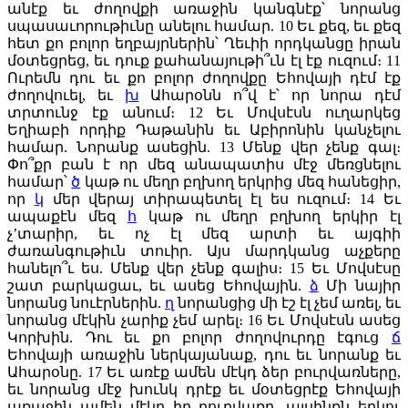
անէք եւ ժողովքի առաջին կանգնէք՝ նորանց
սպասաւորութիւնը անելու համար.
10
Եւ քեզ, եւ քեզ
հետ քո բոլոր եղբայրներին՝ Ղեւիի որդկանցը իրան
մօտեցրեց, եւ դուք քահանայութի՞ւն էլ էք ուզում։
11
Ուրեմն դու եւ քո բոլոր ժողովքը Եհովայի դէմ էք
ժողովուել, եւ
խ
Ահարօնն ո՞վ է՝ որ նորա դէմ
տրտունջ էք անում։
12
Եւ Մովսէսն ուղարկեց
Եղիաբի որդիք Դաթանին եւ Աբիրոնին կանչելու
համար. Նորանք ասեցին.
13
Մենք վեր չենք գալ։
Փո՞քր բան է որ մեզ անապատիս մէջ մեռցնելու
համար՝
ծ
կաթ ու մեղր բղխող երկրից մեզ հանեցիր,
որ
կ
մեր վերայ տիրապետել էլ ես ուզում։
14
Եւ
ապաքէն մեզ
հ
կաթ ու մեղր բղխող երկիր էլ
չ’տարիր, եւ ոչ էլ մեզ արտի եւ այգիի
ժառանգութիւն տուիր. Այս մարդկանց աչքերը
հանելո՞ւ ես. Մենք վեր չենք գալիս։
15
Եւ Մովսէսը
շատ բարկացաւ, եւ ասեց Եհովային.
ձ
Մի նայիր
նորանց նուէրներին.
ղ
նորանցից մի էշ էլ չեմ առել, եւ
նորանց մէկին չարիք չեմ արել։
16
Եւ Մովսէսն ասեց
Կորխին. Դու եւ քո բոլոր ժողովուրդը էգուց
ճ
Եհովայի առաջին ներկայանաք, դու եւ նորանք եւ
Ահարօնը.
17
Եւ առէք ամեն մէկդ ձեր բուրվառները,
եւ նորանց մէջ խունկ դրէք եւ մօտեցրէք Եհովայի
առաջին ամեն մէկը իր բուրվառը, այսինքն երկու