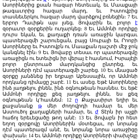
Ասորիներից քսան հազար հետեւակ, եւ Մաաքայի
թագաւորից հազար մարդ, եւ Իստովբից
տասնեւերկու հազար մարդ վարձքով բռնեցին։
7
Եւ
երբոր Դաւիթն այս լսեց, Յովաբին եւ բոլոր
է
զօրաւոր զօրքերին ուղարկեց։
8
Եւ Ամմոնի որդիքը
դուրս եկան, եւ քաղաքի դռան առաջին կարգաւ
պատերազմի շարուեցան, բայց Սուբայի եւ Րոոբի
Ասորիները եւ Իստովբն ու Մաաքան դաշտի մէջ ջոկ
կանգնել էին։
9
Եւ Յովաբը տեսաւ որ պատերազմը
առաջիցն ու ետեւիցն իր վերայ է հասնում, Իսրայէլի
բոլոր ընտրուած մարդկանցից ընտրեց, եւ
Ասորիների դէմ պատերազմի շարեց.
10
Եւ մնացած
զօրքը յանձնեց իր եղբայր Աբեսսային, որ Ամմոնի
որդկանց դիմացը շարէ.
11
Եւ ասեց. Եթէ Ասորիները
ինձ յաղթելու լինեն, ինձ օգնութեան հասնես. Եւ եթէ
Ամմոնի որդիքը քեզ յաղթելու լինեն, ես քեզ
օգնութեան կ’հասնեմ։
12
ը
Քաջասիրտ եղիր եւ
քաջանանք
թ
մեր ժողովրդի համար եւ մեր
Աստուծոյ քաղաքների համար, եւ
ժ
Տէրն իր աչքի
հաճոյ երեւեցածը թող անէ։
13
Եւ Յովաբն իր հետ
եղող զօրքովը Ասորիներին մօտեցաւ, որ նորանց
դէմ պատերազմ անէ, եւ նորանք նորա առաջիցը
փախան։
14
Եւ Ամմոնի որդիքը Ասորիների փախչելը