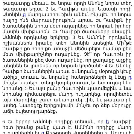
թագաւորը մեռաւ. Եւ նորա որդի Անոնը նորա տեղ
թագաւոր եղաւ։
2
Եւ Դաւիթն ասեց. Նաասի որդի
Անոնին
գ
մարդասիրութիւն անեմ. Ինչպէս որ նորա
հայրը ինձ մարդասիրութիւն արաւ. Եւ Դաւիթն իր
ծառաներին նորա մօտ ուղարկեց, որ նորան իր հօր
մասին մխիթարեն. Եւ Դաւիթի ծառաները գնացին
Ամմոնի որդկանց երկիրը։
3
Եւ Ամմոնի որդկանց
իշխաններն իրանց տէր Անոնին ասեցին. Մի՞թէ
Դաւիթը քո հօրը քո առաջին մեծարելու համար քեզ
մօտ մխիթարիչներ ուղարկեց. Չէ՞ որ Դաւիթն իր
ծառաներին քեզ մօտ ուղարկեց, որ քաղաքը աչքից
անցնեն եւ լրտեսեն որ նորան կործանէ։
4
Եւ Անոնը
Դաւիթի ծառաներին առաւ եւ նորանց մօրուքի կէսը
ածիլել տուաւ, եւ նորանց հանդերձների էլ կէսը
դ
մինչեւ նստելու տեղը կտրել տուաւ, եւ ետ ուղարկեց
նորանց։
5
Եւ այս բանը Դաւիթին պատմեցին, և նա
նորանց դիմաւորելու մարդ ուղարկեց, որովհետեւ
այն մարդիկը շատ անարգուել էին, եւ թագաւորն
ասեց. Նստեցէք Երիքովումը մինչեւ որ ձեր մօրուքը
աճի, եւ յետոյ դարձէք։
6
Եւ երբոր Ամմոնի որդիքը տեսան, որ
ե
Դաւիթի
հետ իրանց բանը վատ է, Ամմոնի որդիքը մարդ
ուղարկեցին եւ
զ
Բեթրոոբի Ասորիներից եւ Սուբայի