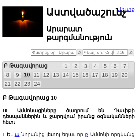
Աստվածաշունչ
Մուտք
Արարատ
թարգմանություն
Բ Թագավորաց
1
2
3
4
5
6
7
10
8
9
11
12
13
14
15
16
17
18
19
20
21
22
23
24
Բ Թագավորաց 10
10 Ամմոնացիները ծաղրում են Դաւիթի
դեսպաններին և ջարդվում իրանց օգնականների
հետ։
1
Եւ
ա
նորանից յետոյ եղաւ որ
բ
Ամմոնի որդկանց