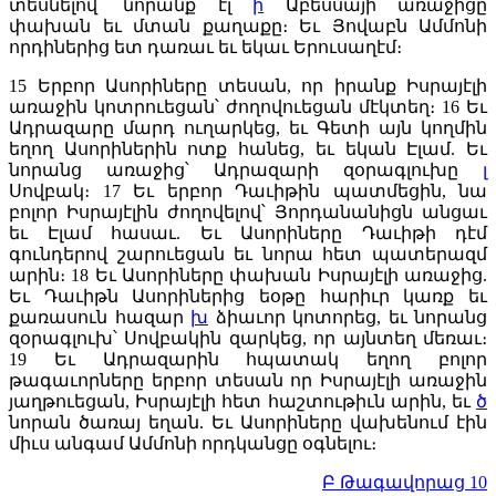
տեսնելով՝ նորանք էլ
ի
Աբեսսայի առաջիցը
փախան եւ մտան քաղաքը։ Եւ Յովաբն Ամմոնի
որդիներից ետ դառաւ եւ եկաւ Երուսաղէմ։
15
Երբոր Ասորիները տեսան, որ իրանք Իսրայէլի
առաջին կոտրուեցան՝ ժողովուեցան մէկտեղ։
16
Եւ
Ադրազարը մարդ ուղարկեց, եւ Գետի այն կողմին
եղող Ասորիներին ոտք հանեց, եւ եկան Էլամ. Եւ
նորանց առաջից՝ Ադրազարի զօրագլուխը
լ
Սովբակ։
17
Եւ երբոր Դաւիթին պատմեցին, նա
բոլոր Իսրայէլին ժողովելով՝ Յորդանանիցն անցաւ
եւ Էլամ հասաւ. Եւ Ասորիները Դաւիթի դէմ
գունդերով շարուեցան եւ նորա հետ պատերազմ
արին։
18
Եւ Ասորիները փախան Իսրայէլի առաջից.
Եւ Դաւիթն Ասորիներից եօթը հարիւր կառք եւ
քառասուն հազար
խ
ձիաւոր կոտորեց, եւ նորանց
զօրագլուխ՝ Սովբակին զարկեց, որ այնտեղ մեռաւ։
19
Եւ Ադրազարին հպատակ եղող բոլոր
թագաւորները երբոր տեսան որ Իսրայէլի առաջին
յաղթուեցան, Իսրայէլի հետ հաշտութիւն արին, եւ
ծ
նորան ծառայ եղան. Եւ Ասորիները վախենում էին
միւս անգամ Ամմոնի որդկանցը օգնելու։
Բ Թագավորաց 10