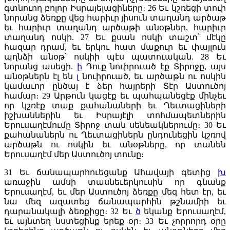
գտնուող բոլոր Իսրայելացիները։
26
Եւ կշռեցի տուի
նորանց ձեռքը վեց հարիւր յիսուն տաղանդ արծաթ
եւ հարիւր տաղանդ արծաթի անօթներ, հարիւր
տաղանդ ոսկի.
27
Եւ քսան ոսկի տաշտ՝ մէկը
հազար դրամ, եւ երկու հատ մաքուր եւ փայլուն
պղնձի անօթ՝ ոսկիի պէս պատուական.
28
Եւ
նորանց ասեցի.
ի
Դուք նուիրուած էք Տիրոջը, այս
անօթներն էլ են
լ
նուիրուած, եւ արծաթն ու ոսկին
կամաւոր ընծայ է ձեր հայրերի Տէր Աստուծոյ
համար։
29
Արթուն կացէք եւ պահպանեցէք մինչեւ
որ կշռէք տաք քահանաների եւ Ղեւտացիների
իշխաններին եւ Իսրայէլի տոհմապետներին
Երուսաղէմումը Տիրոջ տան սենեակներումը։
30
Եւ
քահանաներն ու Ղեւտացիներն ընդունեցին կշռով
արծաթն ու ոսկին եւ անօթները, որ տանեն
Երուսաղէմ մեր Աստուծոյ տունը։
31
Եւ ճանապարհուեցանք Ահավայի գետից
խ
առաջին ամսի տասնեւերկուսին որ գնանք
Երուսաղէմ, եւ մեր Աստուծոյ ձեռքը մեզ հետ էր, եւ
նա մեզ ազատեց ճանապարհին թշնամիի եւ
դարանակալի ձեռքիցը։
32
Եւ
ծ
եկանք Երուսաղէմ,
եւ այնտեղ նստեցինք երեք օր։
33
Եւ չորրորդ օրը