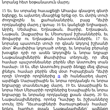
նորանց հետ եօթանասուն մարդ։
15
Եւ ես սորանց հաւաքեցի Ահավա գնացող գետի
եզերքը, եւ այնտեղ մնացինք երեք օր. Եւ մտիկ տուի
ժողովրդին եւ քահանաներին, բայց Ղեւիի
որդկանցից մարդ չ’գտայ։
16
Եւ կանչեցի Եղիազար,
Արիէլ, Սեմայիա, Եղնաթան, Յարիբ, Եղնաթան,
Նաթան, Զաքարիա եւ Մեսուղամ իշխաններին, եւ
Յովարիբ ու Եղնաթան իմաստուններին,
17
Եւ
նորանց պատուէր տուի որ գնան Ադդով իշխանի
մօտ՝ Քասիփիա կոչուած տեղը, եւ նորանց բերանը
խօսքեր դրի որ ասեն Ադդովին և նորա եղբայր
Նաթանայիմներին Քասիփիա տեղումը, որ մեզ
համար պաշտօնեաներ բերեն մեր Աստուծոյ տան
համար։
18
Եւ մեր Աստուծոյ բարի ձեռքը մեզ վերայ
լինելու համար բերին մեզ մօտ Իսրայէլեան Ղեւիի
որդի Մոողիի որդիներից
գ
մի հանճարեղ մարդ՝
այսինքն Սարաբիային եւ նորա որդկանցն ու նորա
եղբարցը տասնեւութը մարդ.
19
Եւ Ասաբիային եւ
նորա հետ Մերարիի որդիներից Եսայիային եւ նորա
եղբարցը եւ նորանց որդկանցը քսան մարդ.
20
Եւ
Նաթանայիմներից, որոնց Դաւիթը եւ իշխանները
տուել էին Ղեւտացիների ծառայութեան համար՝
երկու հարիւր քսան Նաթանայիմներ՝ ամենքը