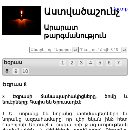
Աստվածաշունչ
Մուտք
Արարատ
թարգմանություն
Եզրաս
1
2
3
4
5
6
7
8
9
10
Եզրաս 8
8 Եզրասի ճանապարհակիցները, ծոմը և
նուէրները։ Գալիս են Երուսաղէմ։
1
Եւ սորանք են նորանց տոհմապետները եւ
նորանց ազգահամարը, որ վեր եկան ինձ հետ
Բաբիլոնի Արտաշէս թագաւորի թագաւորութեան