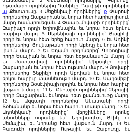
ժամանակին.
2
Փենէհեսի որդիներից՝ Գերսոնը,
Իթամարի որդիներից Դանիէլը, Դաւիթի որդիներից
ա
Քետտուսը.
3
Սեքենիայի որդիներից՝
բ
Փարոսի
որդիներից Զաքարիան եւ նորա հետ հարիւր յիսուն
մարդ համարուեցան.
4
Փաաթ-մովաբի որդիներից՝
Զարիայի որդի Եղիովէնային, եւ նորա հետ երկու
հարիւր մարդ.
5
Սեքենիայի որդիներից՝ Յազիէլի
որդի եւ նորա հետ երեք հարիւր մարդ.
6
Եւ Ադինի
որդիներից՝ Յովնաթանի որդի Աբեդը եւ նորա հետ
յիսուն մարդ.
7
Եւ Եղամի որդիներից՝ Գոթողիայի
որդի Եսայիան եւ նորա հետ եօթանասուն մարդ.
8
Եւ Սափատիայի որդիներից՝ Միքայէլի որդի
Զաբադիան եւ նորա հետ ութսուն մարդ.
9
Յովաբի
որդիներից Յեքիէլի որդի Աբդիան եւ նորա հետ
երկու հարիւր տասնեւութը մարդ.
10
Եւ Սաղօմիթի
որդիներից Յօսէփիայի որդին, եւ նորա հետ հարիւր
վաթսուն մարդ.
11
Եւ Բեբայիի որդիներից՝ Բեբայիի
որդի Զաքարիան, եւ նորա հետ քսանեւութը մարդ.
12
Եւ Ազգադի որդիներից՝ Ակատանի որդի
Յօհանանը եւ նորա հետ հարիւր տասը մարդ.
13
Եւ
Ադոնիկամի որդիներից՝ վերջինները, որոնց
անունները սորանք են՝ Եղիփաղէտ, Յէիէլ ու
Սեմայիա, եւ նորանց հետ վաթսուն մարդ.
14
Եւ
Բագուէի որդիներից Ութային եւ Զաբուդը, եւ