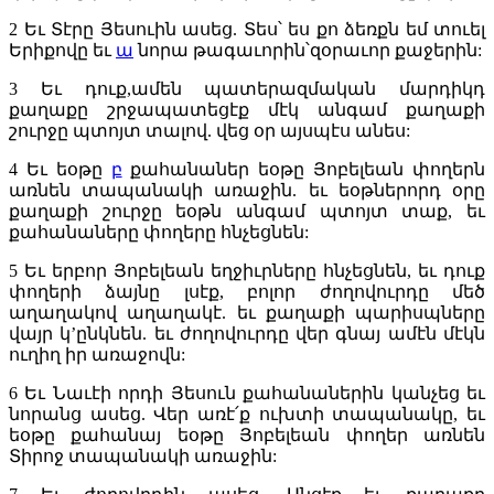
2
Եւ Տէրը Յեսուին ասեց. Տես՝ ես քո ձեռքն եմ տուել
Երիքովը եւ
ա
նորա թագաւորին՝զօրաւոր քաջերին:
3
Եւ դուք,ամեն պատերազմական մարդիկդ
քաղաքը շրջապատեցէք մէկ անգամ քաղաքի
շուրջը պտոյտ տալով. վեց օր այսպէս անես:
4
Եւ եօթը
բ
քահանաներ եօթը Յոբելեան փողերն
առնեն տապանակի առաջին. եւ եօթներորդ օրը
քաղաքի շուրջը եօթն անգամ պտոյտ տաք, եւ
քահանաները փողերը հնչեցնեն:
5
Եւ երբոր Յոբելեան եղջիւրները հնչեցնեն, եւ դուք
փողերի ձայնը լսէք, բոլոր ժողովուրդը մեծ
աղաղակով աղաղակէ. եւ քաղաքի պարիսպները
վայր կ’ընկնեն. եւ ժողովուրդը վեր գնայ ամէն մէկն
ուղիղ իր առաջովն:
6
Եւ Նաւէի որդի Յեսուն քահանաներին կանչեց եւ
նորանց ասեց. Վեր առէ՛ք ուխտի տապանակը, եւ
եօթը քահանայ եօթը Յոբելեան փողեր առնեն
Տիրոջ տապանակի առաջին: