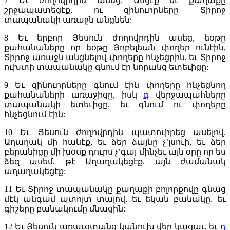
7
Եւ ժողովրդին ասեց. Անցէք եւ քաղաքը
շրջապատեցէք, ու զինուորները Տիրոջ
տապանակի առաջն անցնեն:
8
Եւ երբոր Յեսուն ժողովրդին ասեց, եօթը
քահանաները որ եօթը Յոբելեան փողեր ունէին,
Տիրոջ առաջն անցնելով փողերը հնչեցրին, եւ Տիրոջ
ուխտի տապանակը գնում էր նորանց ետեւիցը:
9
Եւ զինուորները գնում էին փողերը հնչեցնող
քահանաների առաջիցը, իսկ
գ
վերջապահները
տապանակի ետեւիցը. եւ գնում ու փողերը
հնչեցնում էին:
10
Եւ Յեսուն ժողովրդին պատուիրեց ասելով.
Աղաղակ մի հանէք, եւ ձեր ձայնը չ’լսուի, եւ ձեր
բերանիցը մի խօսք դուրս չ’գայ մինչեւ այն օրը որ ես
ձեզ ասեմ. թէ Աղաղակեցէք. այն ժամանակ
աղաղակեցէք:
11
Եւ Տիրոջ տապանակը քաղաքի բոլորքովը գնաց
մէկ անգամ պտոյտ տալով, եւ եկան բանակը. եւ
գիշերը բանակումը մնացին:
12
Եւ Յեսուն առաւօտանց կանուխ վեր կացաւ, եւ
դ