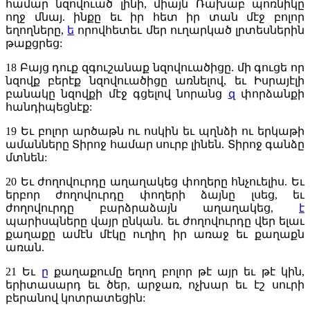
համար նզովուած լինի, միայն Ռախաբ պոռնիկը
ողջ մնայ. ինքը եւ իր հետ իր տան մէջ բոլոր
եղողները,
ե
որովհետեւ մեր ուղարկած լրտեսներին
թաքցրեց:
18
Բայց դուք զգուշանաք նզովուածիցը. մի գուցե որ
նզովք բերէք նզովուածիցը առնելով, եւ Իսրայէլի
բանակը նզովքի մէջ գցելով նորանց
զ
փորձանքի
հանդիպեցնէք:
19
Եւ բոլոր արծաթն ու ոսկին եւ պղնձի ու երկաթի
ամանները Տիրոջ համար սուրբ լինեն. Տիրոջ գանձը
մտնեն:
20
Եւ ժողովուրդը աղաղակեց փողերը հնչուելիս. Եւ
երբոր ժողովուրդը փողերի ձայնը լսեց, եւ
ժողովուրդը բարձրաձայն աղաղակեց,
է
պարիսպները վայր ընկան. եւ ժողովուրդը վեր ելաւ
քաղաքը ամէն մէկը ուղիղ իր առաջ եւ քաղաքն
առան.
21
Եւ
ը
քաղաքումը եղող բոլոր թէ այր եւ թէ կին,
երիտասարդ եւ ծեր, արջառ, ոչխար եւ էշ սուրի
բերանով
կոտրատեցին: