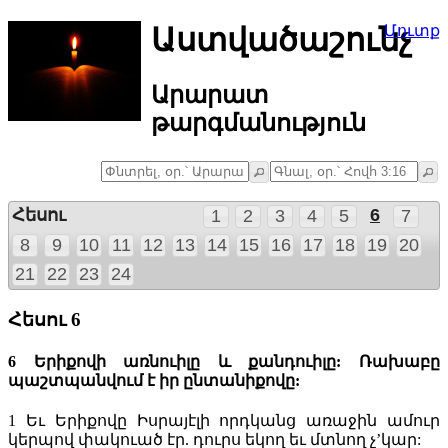
Աստվածաշունչ
Մուտք
Արարատ
թարգմանություն
Հեսու
6
1
2
3
4
5
7
8
9
10
11
12
13
14
15
16
17
18
19
20
21
22
23
24
Հեսու 6
6 Երիքովի առնուիլը և քանդուիլը: Ռախաբը
պաշտպանվում է իր ընտանիքովը:
1
Եւ Երիքովը Իսրայէլի որդկանց առաջին ամուր
կերպով փակուած էր. դուրս եկող եւ մտնող չ’կար: