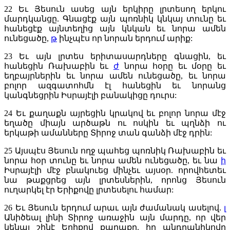
22
Եւ Յեսուն ասեց այն երկիրը լրտեսող երկու
մարդկանցը. Գնացէք այն պոռնիկ կնկայ տունը եւ
հանեցէք այնտեղից այն կնկան եւ նորա ամեն
ունեցածը,
թ
ինչպէս որ նորան երդում արիք:
23
Եւ այն լրտես երիտասարդները գնացին, եւ
հանեցին Ռախաբին եւ
ժ
նորա հօրը եւ մօրը եւ
եղբայրներին եւ նորա ամեն ունեցածը, եւ նորա
բոլոր ազգատոհմն էլ հանեցին եւ նորանց
կանգնեցրին Իսրայէլի բանակիցը դուրս:
24
Եւ քաղաքն այրեցին կրակով եւ բոլոր նորա մէջ
եղածը միայն արծաթն ու ոսկին եւ պղնձի ու
երկաթի ամանները Տիրոջ տան գանձի մէջ դրին:
25
Այսպէս Յեսուն ողջ պահեց պոռնիկ Ռախաբին եւ
նորա հօր տունը եւ նորա ամեն ունեցածը, եւ նա
ի
Իսրայէլի մէջ բնակուեց մինչեւ այսօր. որովհետեւ
նա թաքցրեց այն լրտեսներին, որոնց Յեսուն
ուղարկել էր Երիքովը լրտեսելու համար:
26
Եւ Յեսուն երդում արաւ այն ժամանակ ասելով.
լ
Անիծեալ լինի Տիրոջ առաջին այն մարդը, որ վեր
կենայ շինէ Երիքով քաղաքը. իր անդրանիկովը