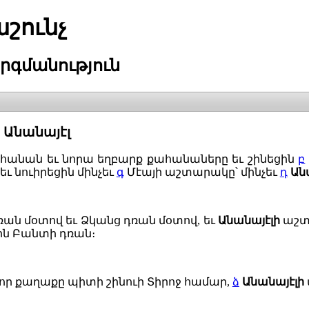
շունչ
րգմանություն
 Անանայէլ
հանան եւ նորա եղբարք քահանաները եւ շինեցին
բ
եւ նուիրեցին մինչեւ
գ
Մէայի աշտարակը՝ մինչեւ
դ
Ան
ռան մօտով եւ Ձկանց դռան մօտով, եւ
Անանայէլի
աշտ
ցին Բանտի դռան։
ը, որ քաղաքը պիտի շինուի Տիրոջ համար,
ձ
Անանայէլի