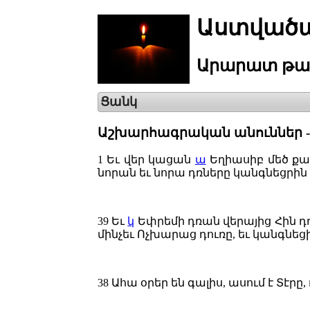
Աստվածա
Արարատ
թա
Ցանկ
Աշխարհագրական անուններ -
1
Եւ վեր կացան
ա
Եղիասիբ մեծ քա
նորան եւ նորա դռները կանգնեցրին 
39
Եւ
կ
Եփրեմի դռան վերայից Հին դ
մինչեւ Ոչխարաց դուռը, եւ կանգնե
38
Ահա օրեր են գալիս, ասում է Տէր