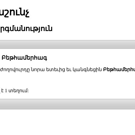
շունչ
րգմանություն
- Բեթհամերհագ
ր ժողովուրդը նորա ետեւից եւ կանգնեցին
Բեթհամերհա
 1 տեղում: