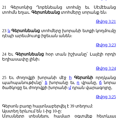
21
Գերսոնից Ղոբենեանց տոհմը եւ Սէմէեանց
տոհմն եղաւ.
Գերսոնեանց
տոհմերը սորանք են։
Թվոց 3:21
23
կ
Գերսոնեանց
տոհմերը խորանի ետքի կողմումը
դէպի արեւմուտք իջեւան անեն։
Թվոց 3:23
24
Եւ
Գերսոնեանց
հօր տան իշխանը՝ Լայէլի որդի
Եղիասափը լինի։
Թվոց 3:24
25
Եւ ժողովքի խորանի մէջ
հ
Գերսոնի
որդկանց
պահպանութիւնը՝
ձ
խորանը եւ
ղ
վրանը,
ճ
նորա
ծածկոցը եւ ժողովքի խորանի
մ
դրան վարագոյրը,
Թվոց 3:25
Գերսոն բառը հայտնաբերվել է 39 տեղում:
Այստեղ երևում են 1-ից 10-ը:
Մյուսները տեսնելու համար օգտվեք հետևյալ