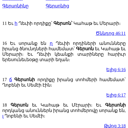
Գերսոնինը
Գերսոնից
11
Եւ
հ
Ղեւիի որդիքը՝
Գերսոն՝
Կահաթ եւ Մերարի։
Ծննդոց 46:11
16
Եւ սորանք են
ղ
Ղեւիի որդիների անունները
իրանց ծնունդների համեմատ՝
Գերսոն
եւ Կահաթ եւ
Մերարի։ Եւ Ղեւիի կեանքի տարիները հարիւր
երեսունեւեօթը տարի եղան։
Ելից 6:16
17
ճ
Գերսոնի
որդիքը իրանց տոհմերի համեմատ՝
Ղոբենի եւ Սեմէի էին։
Ելից 6:17
18
Գերսոն
եւ Կահաթ եւ Մէրարի։ Եւ
Գերսոնի
որդկանց անուններն իրանց տոհմերովը սորանք են,
լ
Ղոբենի եւ Սեմէի։
Թվոց 3:18