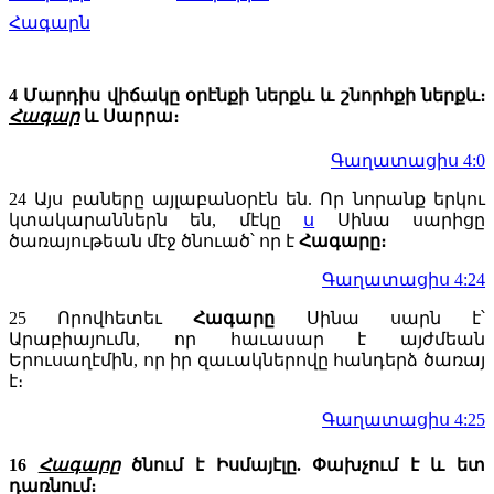
Հագարն
4 Մարդիս վիճակը օրէնքի ներքև և շնորհքի ներքև։
Հագար
և Սարրա։
Գաղատացիս 4:0
24
Այս բաները այլաբանօրէն են. Որ նորանք երկու
կտակարաններն են, մէկը
ս
Սինա սարիցը
ծառայութեան մէջ ծնուած՝ որ է
Հագարը։
Գաղատացիս 4:24
25
Որովհետեւ
Հագարը
Սինա սարն է՝
Արաբիայումն, որ հաւասար է այժմեան
Երուսաղէմին, որ իր զաւակներովը հանդերձ ծառայ
է։
Գաղատացիս 4:25
16
Հագարը
ծնում է Իսմայէլը. Փախչում է և ետ
դառնում։