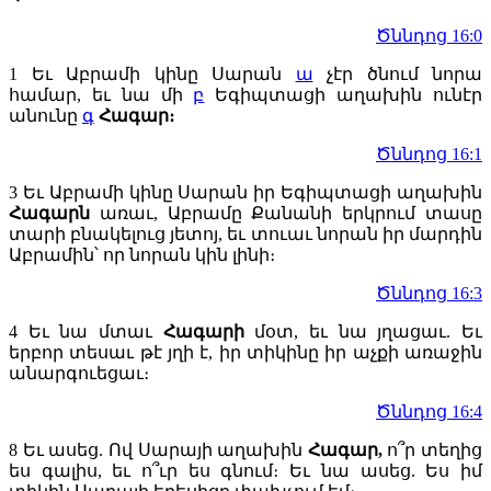
Ծննդոց 16:0
1
Եւ Աբրամի կինը Սարան
ա
չէր ծնում նորա
համար, եւ նա մի
բ
Եգիպտացի աղախին ունէր
անունը
գ
Հագար։
Ծննդոց 16:1
3
Եւ Աբրամի կինը Սարան իր Եգիպտացի աղախին
Հագարն
առաւ, Աբրամը Քանանի երկրում տասը
տարի բնակելուց յետոյ, եւ տուաւ նորան իր մարդին
Աբրամին՝ որ նորան կին լինի։
Ծննդոց 16:3
4
Եւ նա մտաւ
Հագարի
մօտ, եւ նա յղացաւ. Եւ
երբոր տեսաւ թէ յղի է, իր տիկինը իր աչքի առաջին
անարգուեցաւ։
Ծննդոց 16:4
8
Եւ ասեց. Ով Սարայի աղախին
Հագար,
ո՞ր տեղից
ես գալիս, եւ ո՞ւր ես գնում։ Եւ նա ասեց. Ես իմ