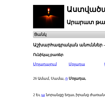
Աստվածա
Արարատ
թա
Ցանկ
Աշխարհագրական անուններ -
Ունիկալ բառեր
Մոլադայում
Մօլադա
26
Ամամ, Սամա,
ր
Մօլադա,
2
Եւ
ա
նորանցը եղաւ իրանց ժառանգ