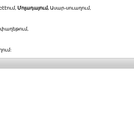
էէում,
Մոլադայում,
Ասար-սուաղում,
թփաղեթում,
ում: