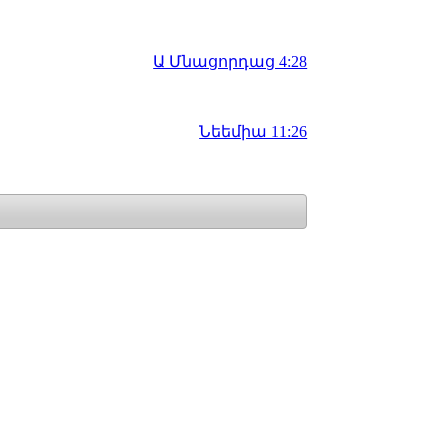
Ա Մնացորդաց 4:28
Նեեմիա 11:26