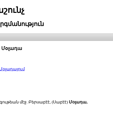
շունչ
րգմանություն
 Մօլադա
Մօլադայում
ութեան մէջ. Բերսաբէէ, (Սաբէէ)
Մօլադա,