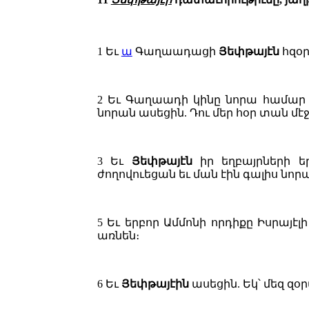
1
Եւ
ա
Գաղաադացի
Յեփթայէն
հզօր
2
Եւ Գաղաադի կինը նորա համար զ
նորան ասեցին. Դու մեր հօր տան մէ
3
Եւ
Յեփթայէն
իր եղբայրների ե
ժողովուեցան եւ ման էին գալիս նոր
5
Եւ երբոր Ամմոնի որդիքը Իսրայէ
առնեն։
6
Եւ
Յեփթայէին
ասեցին. Եկ՝ մեզ զ