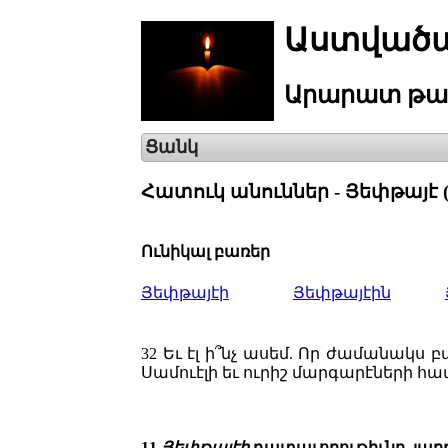
Աստվածա
Արարատ
թա
Ցանկ
Հատուկ անուններ - Յեփթայէ (1 -
Ունիկալ բառեր
Յեփթայէի
Յեփթայէին
32
Եւ էլ ի՞նչ ասեմ. Որ ժամանակս
Սամուէլի եւ ուրիշ մարգարէների հա
11
Յեփթայէի
դատաւորութիւնը, յաղթ