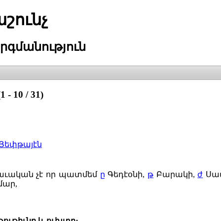
շունչ
րգմանություն
 10 / 31)
Յեփթայէն
 բաւական չէ որ պատմեմ
ը
Գեդէօնի,
թ
Բարակի,
ժ
Սա
մար,
ութիւնը և ուխտը։