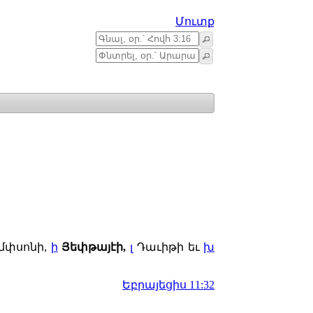
Մուտք
մփսոնի,
ի
Յեփթայէի,
լ
Դաւիթի եւ
խ
Եբրայեցիս 11:32