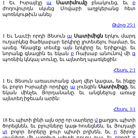
1
Եւ Իսրայէլը
ա
Սատիմումը
բնակուեց, եւ
բ
ժողովուրդն սկսեց Մովաբի աղջկերանց հետ
պոռնկութիւն անել։
Թվոց 25:1
1
Եւ Նաւէի որդի Յեսուն
ա
Սատիմիցն
երկու մարդ
ուղարկեց ծածկաբար երկիրը լրտեսելու համար, եւ
ասեց. Գնացէք տեսէք այն երկիրը եւ Երիքովը. եւ
նորանք գնացին եւ եկան
բ
Ռախաբ անունով մի
գ
պոռնիկ կնկայ տունը, եւ այնտեղ պառկեցին:
Հեսու 2:1
1
Եւ Յեսուն առաւօտանց վաղ վեր կացաւ, եւ ինքը
եւ բոլոր Իսրայէլի որդիքը
ա
չուեցին
Սատիմիցը,
եւ
եկան մինչեւ Յորդանանը. եւ անցնելուց առաջ
այնտեղ իջեւան արին:
Հեսու 3:1
18
Եւ պիտի լինի այն օրը որ սարերը
վ
քաղցու պիտի
ծորեցնեն, եւ բլուրները կաթ հոսեցնեն, եւ Յուդայի
տ
բոլոր ձորերը ջուր պիտի բղխեն, եւ
ր
Տիրոջ
տանիցը մի աղբիւր պիտի դուրս գայ, եւ ոռոգէ
ց