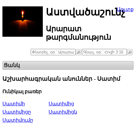
Աստվածաշունչ
Մուտք
Արարատ
թարգմանություն
Ցանկ
Աշխարհագրական անուններ - Սատիմ
Ունիկալ բառեր
Սատիմի
Սատիմից
Սատիմիցը
Սատիմիցն
Սատիմումը