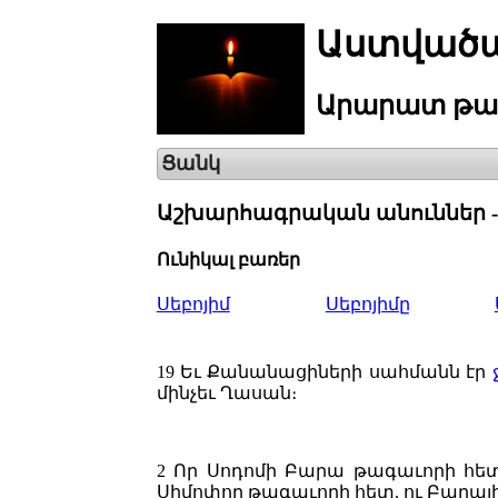
Աստվածա
Արարատ
թա
Ցանկ
Աշխարհագրական անուններ - 
Ունիկալ բառեր
Սեբոյիմ
Սեբոյիմը
19
Եւ Քանանացիների սահմանն էր
մինչեւ Ղասան։
2
Որ Սոդոմի Բարա թագաւորի հետ
Սիմոփոր թագաւորի հետ, ու Բաղայ