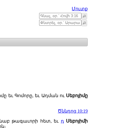
Մուտք
մը եւ Գոմորը, եւ Ադման ու
Սեբոյիմը
Ծննդոց 10:19
ենաբ թագաւորի հետ, եւ
դ
Սեբոյիմի
ն։