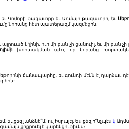
 եւ Գոմորի թագաւորը եւ Ադմայի թագաւորը, եւ
Սեբո
րումը նորանց հետ պատերազմ կազմեցին։
 այրուած կ’լինի, ուր մի բան չի ցանուիլ, եւ մի բան չ
ոյիմի
խորտակման պէս, որ նորանց խորտակեց 
եթորոնի ճանապարհը, եւ գունդի մէկն էլ դարձաւ
րհին։
, եւ քեզ յանձնե՞մ, ով Իսրայէլ. Ես քեզ ի՞նչպէս
կ
Ադմա
գամայն քրքրուել է կարեկցութիւնս։