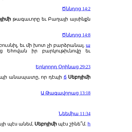
Ծննդոց 14:2
յիմի
թագաւորը եւ Բաղայի այսինքն
Ծննդոց 14:8
ի բուսնիլ, եւ մի խոտ չի բարձրանալ.
պ
Եհովան իր բարկութիւնովը եւ
Երկրորդ Օրինաց 29:23
 դէպի անապատը, որ դէպի
ճ
Սեբոյիմի
Ա Թագավորաց 13:18
Նեեմիա 11:34
յի պէս անեմ,
Սեբոյիմի
պէս շինե՞մ.
հ