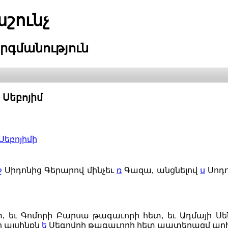
շունչ
րգմանություն
Սեբոյիմ
Սեբոյիմի
ջ
Սիդոնից Գերարով մինչեւ
ռ
Գազա, անցնելով
ս
Սոդո
, եւ Գոմորի Բարսա թագաւորի հետ, եւ Ադմայի Ս
ի այսինքն
ե
Սեգովրի թագաւորի հետ պատերազմ արի