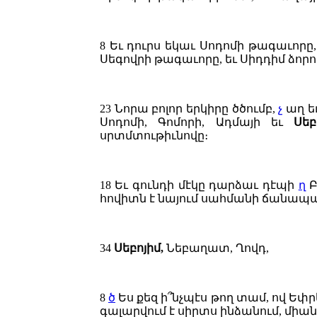
8
Եւ դուրս եկաւ Սոդոմի թագաւորը,
Սեգովրի թագաւորը, եւ Սիդդիմ ձո
23
Նորա բոլոր երկիրը ծծումբ,
չ
աղ եւ
Սոդոմի, Գոմորի, Ադմայի եւ
Սեբ
սրտմտութիւնովը։
18
Եւ գունդի մէկը դարձաւ դէպի
ղ
Բ
հովիտն է նայում սահմանի ճանապա
34
Սեբոյիմ,
Նեբաղատ, Ղովդ,
8
ծ
Ես քեզ ի՞նչպէս թող տամ, ով Եփրեմ
գալարվում է սիրտս ինձանում, միան