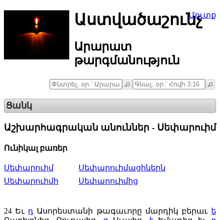
Աստվածաշունչ
Մուտք
Արարատ
թարգմանություն
Ցանկ
Աշխարհագրական անուններ - Սեփարուիմ
Ունիկալ բառեր
Սեփարուիմ
Սեփարուիմացիներն
Սեփարուիմի
Սեփարուիմից
24
Եւ
դ
Ասորեստանի թագաւորը մարդիկ բերաւ
ե