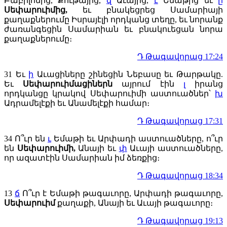
Բաբիլոնից, Քութայից,
զ
Աւայից,
է
Եմաթից եւ
ը
Սեփարուիմից,
եւ բնակեցրեց Սամարիայի
քաղաքներումը Իսրայէլի որդկանց տեղը, եւ նորանք
ժառանգեցին Սամարիան եւ բնակուեցան նորա
քաղաքներումը։
Դ Թագավորաց 17:24
31
Եւ
ի
Աւացիները շինեցին Նեբասը եւ Թարթակը.
Եւ
Սեփարուիմացիներն
այրում էին
լ
իրանց
որդկանցը կրակով Սեփարուիմի աստուածներ՝
խ
Ադրամելէքի եւ Անամելէքի համար։
Դ Թագավորաց 17:31
34
Ո՞ւր են
ւ
Եմաթի եւ Արփադի աստուածները, ո՞ւր
են
Սեփարուիմի,
Անայի եւ
փ
Աւայի աստուածները,
որ ազատէին Սամարիան իմ ձեռքից։
Դ Թագավորաց 18:34
13
ճ
Ո՞ւր է Եմաթի թագաւորը, Արփադի թագաւորը,
Սեփարուիմ
քաղաքի, Անայի եւ Աւայի թագաւորը։
Դ Թագավորաց 19:13